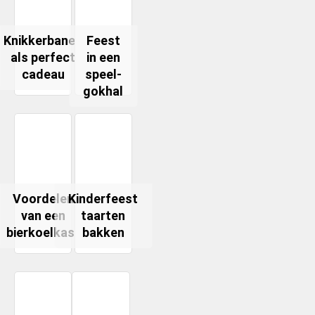
Knikkerbanen
Feest
als perfect
in een
cadeau
speel-
gokhal
Voordelen
Kinderfeest
van een
taarten
bierkoelkast
bakken