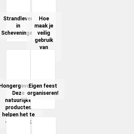
Strandleven
Hoe
in
maak je
Scheveningen
veilig
gebruik
van
kaarsen?
Hongergevoel?
Eigen feest
Deze
organiseren!
natuurlijke
producten
helpen het te
onderdruk