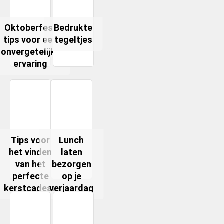
Oktoberfest
Bedrukte
tips voor een
tegeltjes
onvergetelijke
ervaring
Tips voor
Lunch
het vinden
laten
van het
bezorgen
perfecte
op je
kerstcadeau
verjaardag