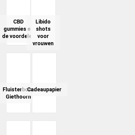
CBD
Libido
gummies en
shots
de voordelen
voor
vrouwen
Fluisterboot
Cadeaupapier
Giethoorn