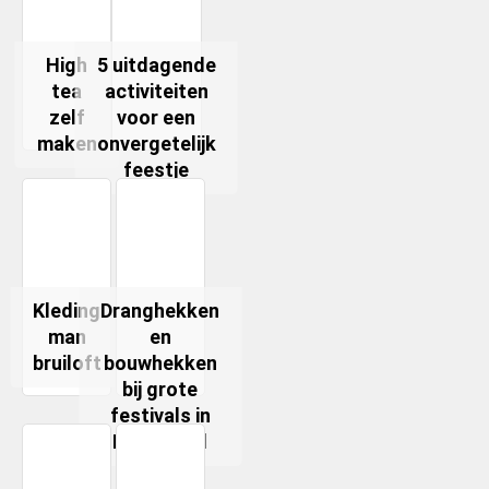
High
5 uitdagende
tea
activiteiten
zelf
voor een
maken
onvergetelijk
feestje
Kleding
Dranghekken
man
en
bruiloft
bouwhekken
bij grote
festivals in
Nederland