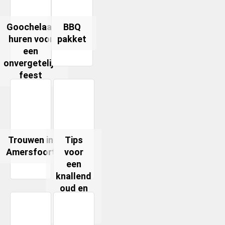
Goochelaar
BBQ
huren voor
pakket
een
onvergetelijk
feest
Trouwen in
Tips
Amersfoort
voor
een
knallend
oud en
nieuw
feest