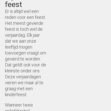
feest
Hostess
Er is altijd wel een
reden voor een feest.
Het meest gevierde
Make up artist/hair
feest is toch wel de
verjaardag. Elk jaar
Huwelijksfeest
dat we aan onze
leeftijd mogen
Vrijgezellenfeest
toevoegen vraagt om
gevierd te worden.
Bedrijfsfeest
Dat geldt ook voor de
kleinste onder ons.
Kraamfeest
Deze verjaardagen
vieren we maar al te
graag met een
Kinderfeest
kinderfeest.
Verjaardagsfeest
Wanneer twee
geliefden het