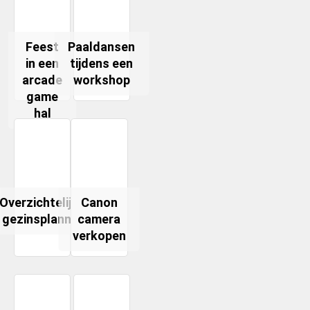
Feest
Paaldansen
in een
tijdens een
arcade
workshop
game
hal
Overzichtelijke
Canon
gezinsplanner
camera
verkopen