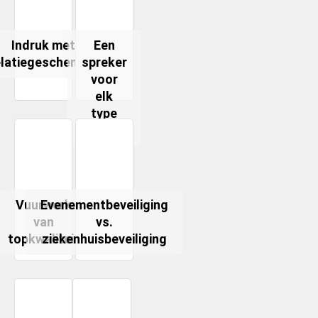
Indruk met
Een
elatiegeschenken
spreker
voor
elk
type
feest
Vuurwerk
Evenementbeveiliging
van
vs.
topkwaliteit
ziekenhuisbeveiliging