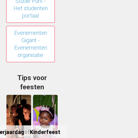
Studie Punt -
Het studenten
portaal
Evenementen
Gigant -
Evenementen
organisatie
Tips voor
feesten
erjaardagsfeest
Kinderfeest