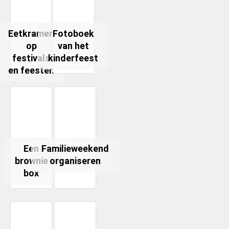
Eetkramen
Fotoboek
op
van het
festivals
kinderfeest
en feesten
Een
Familieweekend
brownie
organiseren
box