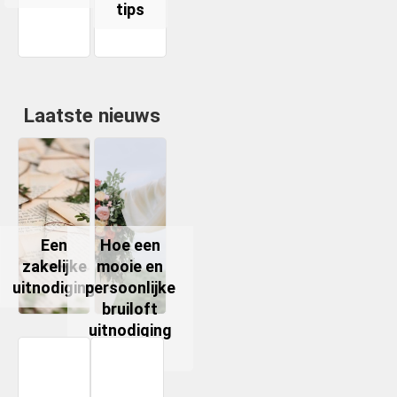
tips
Laatste nieuws
Een
Hoe een
zakelijke
mooie en
uitnodiging
persoonlijke
bruiloft
uitnodiging
te maken