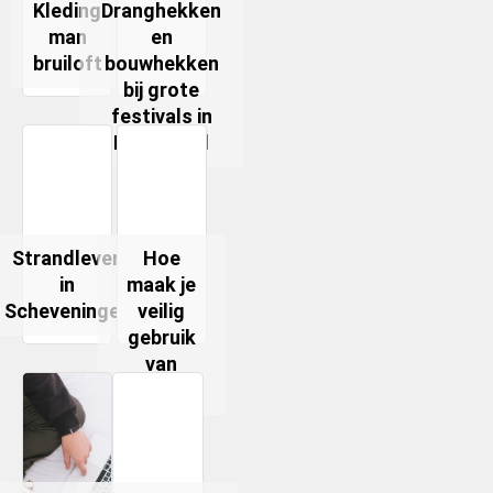
Kleding
Dranghekken
man
en
bruiloft
bouwhekken
bij grote
festivals in
Nederland
Strandleven
Hoe
in
maak je
Scheveningen
veilig
gebruik
van
kaarsen?