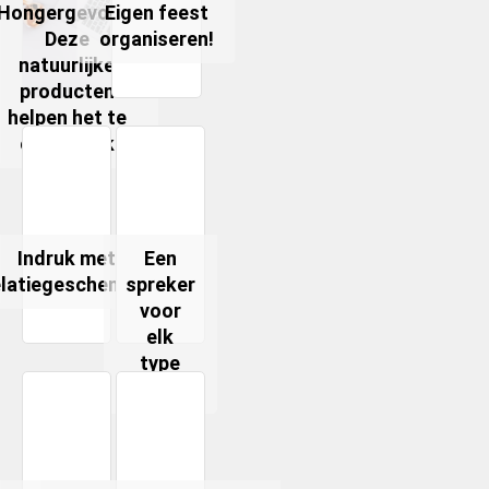
Hongergevoel?
Eigen feest
Deze
organiseren!
natuurlijke
producten
helpen het te
onderdruk
Indruk met
Een
elatiegeschenken
spreker
voor
elk
type
feest