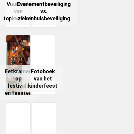
Vuurwerk
Evenementbeveiliging
van
vs.
topkwaliteit
ziekenhuisbeveiliging
Eetkramen
Fotoboek
op
van het
festivals
kinderfeest
en feesten