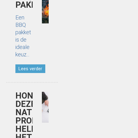
PAKKET
Een
BBQ
pakket
is de
ideale
keuz...
Lees verder
HONGERGEVOEL?
DEZE
NATUURLIJKE
PRODUCTEN
HELPEN
HET