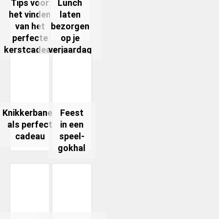
Tips voor
Lunch
het vinden
laten
van het
bezorgen
perfecte
op je
kerstcadeau
verjaardag
Knikkerbanen
Feest
als perfect
in een
cadeau
speel-
gokhal