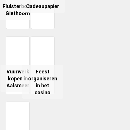
Fluisterboot
Cadeaupapier
Giethoorn
Vuurwerk
Feest
kopen in
organiseren
Aalsmeer
in het
casino