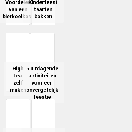
Voordelen
Kinderfeest
van een
taarten
bierkoelkast
bakken
High
5 uitdagende
tea
activiteiten
zelf
voor een
maken
onvergetelijk
feestje