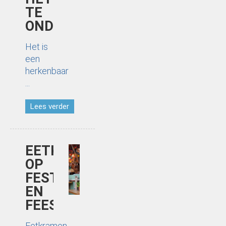
TE
ONDERDRUK
Het is
een
herkenbaar
...
Lees verder
EETKRAMEN
OP
FESTIVALS
EN
FEESTEN
Eetkramen