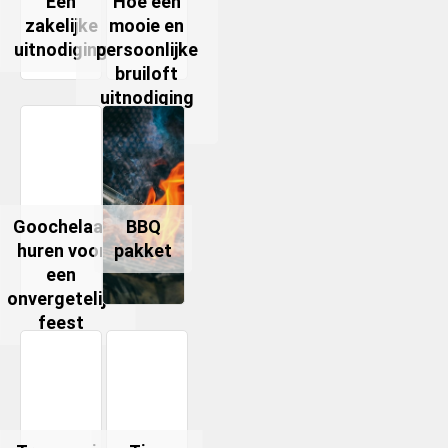
Een
Hoe een
zakelijke
mooie en
uitnodiging
persoonlijke
bruiloft
uitnodiging
te maken
Goochelaar
BBQ
huren voor
pakket
een
onvergetelijk
feest