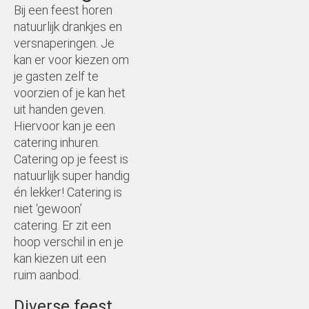
Bij een feest horen
natuurlijk drankjes en
Hostess
versnaperingen. Je
kan er voor kiezen om
Make up artist/hair
je gasten zelf te
voorzien of je kan het
Huwelijksfeest
uit handen geven.
Hiervoor kan je een
Vrijgezellenfeest
catering inhuren.
Catering op je feest is
Bedrijfsfeest
natuurlijk super handig
én lekker! Catering is
niet ‘gewoon’
Kraamfeest
catering. Er zit een
hoop verschil in en je
Kinderfeest
kan kiezen uit een
ruim aanbod.
Verjaardagsfeest
Diverse feest