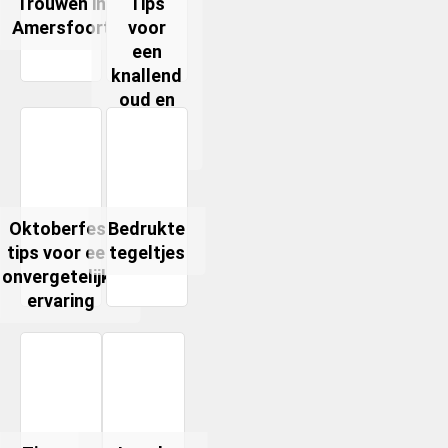
Trouwen in
Tips
Amersfoort
voor
een
knallend
oud en
nieuw
feest
Oktoberfest
Bedrukte
tips voor een
tegeltjes
onvergetelijke
ervaring